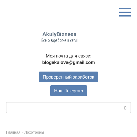
Перейти
к
контенту
AkulyBiznesa
Все о заработке в сети!
Моя почта для связи:
blogakulova@gmail.com
Проверенный заработок
Наш Telegram
Поиск:
Главная
»
Лохотроны