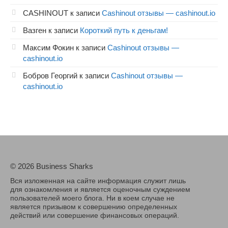
CASHINOUT
к записи
Cashinout отзывы — cashinout.io
Вазген
к записи
Короткий путь к деньгам!
Максим Фокин
к записи
Cashinout отзывы —
cashinout.io
Бобров Георгий
к записи
Cashinout отзывы —
cashinout.io
© 2026 Business Sharks
Вся изложенная на сайте информация служит лишь
для ознакомления и является оценочным суждением
пользователей моего блога. Ни в коем случае не
является призывом к совершению определенных
действий или совершение финансовых операций.