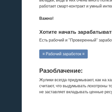
вкладки, ведь в них очень много полез
работает смарт-контракт и умный интел
Важно!
Хотите начать зарабатыват
Есть рабочий и "Проверенный" зарабо
≡ Рабочий заработок ≡
Разоблачение:
Жулики всегда придумывают, как на х
считают, что выдумывать лохотроны то
не заставляет вкладывать ценные ресу