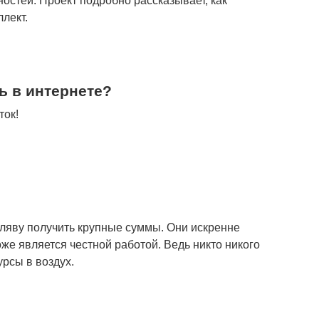
ностей. Проект подробно рассказывает, как
лект.
ь в интернете?
ток!
аляву получить крупные суммы. Они искренне
же является честной работой. Ведь никто никого
рсы в воздух.