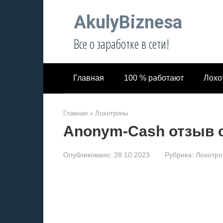
Перейти
AkulyBiznesa
к
контенту
Все о заработке в сети!
Главная
100 % работают
Лохо
Главная
»
Лохотроны
Anonym-Cash отзыв 
Опубликовано:
28.10.2023
Рубрика:
Лохотр