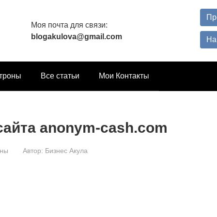
Пр
Моя почта для связи:
blogakulova@gmail.com
На
троны
Все статьи
Мои Контакты
сайта anonym-cash.com
оны
Автор:
Бизнес Акула