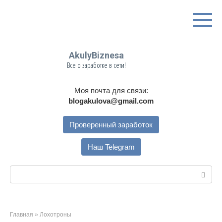
Перейти
к
контенту
AkulyBiznesa
Все о заработке в сети!
Моя почта для связи:
blogakulova@gmail.com
Проверенный заработок
Наш Telegram
Поиск:
Главная
»
Лохотроны