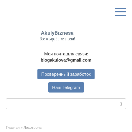
Перейти
к
контенту
AkulyBiznesa
Все о заработке в сети!
Моя почта для связи:
blogakulova@gmail.com
Проверенный заработок
Наш Telegram
Поиск:
Главная
»
Лохотроны