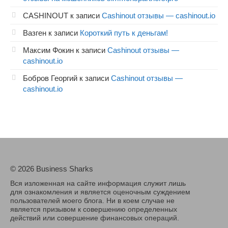
CASHINOUT
к записи
Cashinout отзывы — cashinout.io
Вазген
к записи
Короткий путь к деньгам!
Максим Фокин
к записи
Cashinout отзывы —
cashinout.io
Бобров Георгий
к записи
Cashinout отзывы —
cashinout.io
© 2026 Business Sharks
Вся изложенная на сайте информация служит лишь
для ознакомления и является оценочным суждением
пользователей моего блога. Ни в коем случае не
является призывом к совершению определенных
действий или совершение финансовых операций.