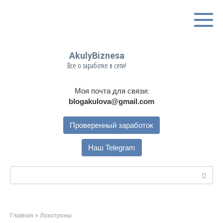
Перейти
к
контенту
AkulyBiznesa
Все о заработке в сети!
Моя почта для связи:
blogakulova@gmail.com
Проверенный заработок
Наш Telegram
Поиск:
Главная
»
Лохотроны