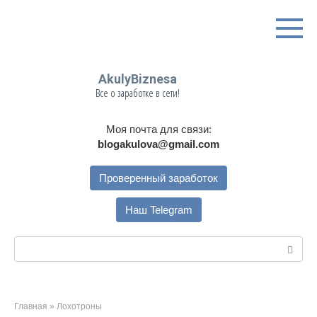
Перейти
к
контенту
AkulyBiznesa
Все о заработке в сети!
Моя почта для связи:
blogakulova@gmail.com
Проверенный заработок
Наш Telegram
Поиск:
Главная
»
Лохотроны