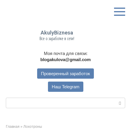
Перейти
к
контенту
AkulyBiznesa
Все о заработке в сети!
Моя почта для связи:
blogakulova@gmail.com
Проверенный заработок
Наш Telegram
Поиск:
Главная
»
Лохотроны