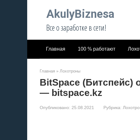
Перейти
AkulyBiznesa
к
контенту
Все о заработке в сети!
Главная
100 % работают
Лохо
Главная
»
Лохотроны
BitSpace (Битспейс) 
— bitspace.kz
Опубликовано:
25.08.2021
Рубрика:
Лохотр