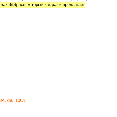
 как BitSpace, который как раз и предлагает
3А, каб. 100/1