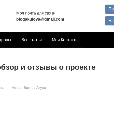
Пр
Моя почта для связи:
blogakulova@gmail.com
На
троны
Все статьи
Мои Контакты
обзор и отзывы о проекте
оны
Автор:
Бизнес Акула