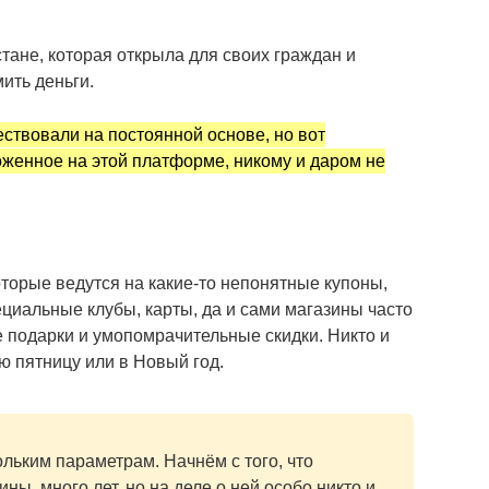
тане, которая открыла для своих граждан и
ить деньги.
ествовали на постоянной основе, но вот
оженное на этой платформе, никому и даром не
оторые ведутся на какие-то непонятные купоны,
циальные клубы, карты, да и сами магазины часто
подарки и умопомрачительные скидки. Никто и
ю пятницу или в Новый год.
льким параметрам. Начнём с того, что
ны, много лет, но на деле о ней особо никто и