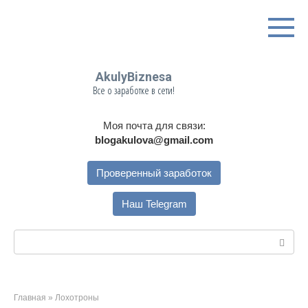
Перейти
к
контенту
AkulyBiznesa
Все о заработке в сети!
Моя почта для связи:
blogakulova@gmail.com
Проверенный заработок
Наш Telegram
Поиск:
Главная
»
Лохотроны