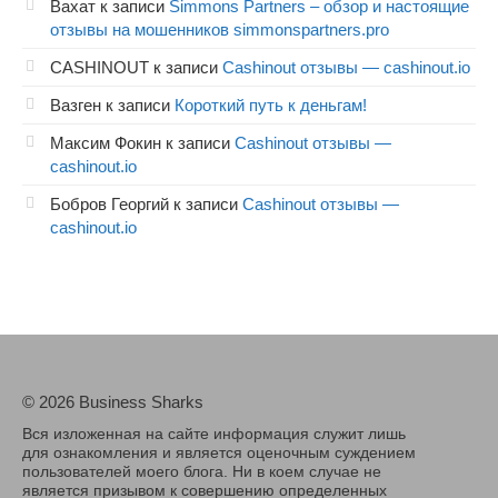
Вахат
к записи
Simmons Partners – обзор и настоящие
отзывы на мошенников simmonspartners.pro
CASHINOUT
к записи
Cashinout отзывы — cashinout.io
Вазген
к записи
Короткий путь к деньгам!
Максим Фокин
к записи
Cashinout отзывы —
cashinout.io
Бобров Георгий
к записи
Cashinout отзывы —
cashinout.io
© 2026 Business Sharks
Вся изложенная на сайте информация служит лишь
для ознакомления и является оценочным суждением
пользователей моего блога. Ни в коем случае не
является призывом к совершению определенных