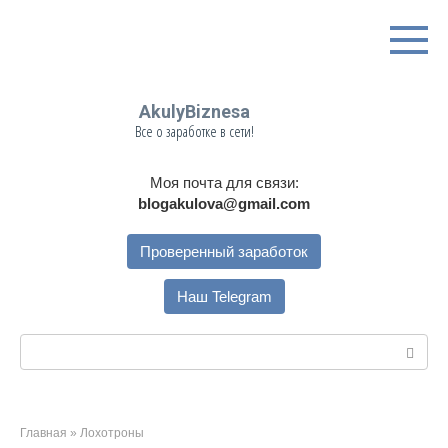
Перейти
к
контенту
AkulyBiznesa
Все о заработке в сети!
Моя почта для связи:
blogakulova@gmail.com
Проверенный заработок
Наш Telegram
Поиск:
Главная
»
Лохотроны