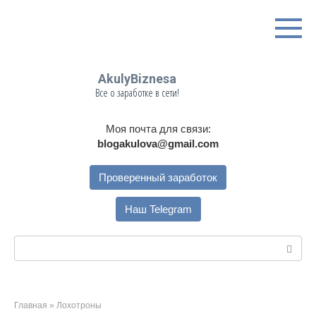
Перейти
к
контенту
AkulyBiznesa
Все о заработке в сети!
Моя почта для связи:
blogakulova@gmail.com
Проверенный заработок
Наш Telegram
Поиск:
Главная
»
Лохотроны