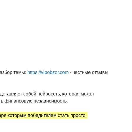
разбор темы:
https://vipobzor.com
- честные отзывы
едставляет собой нейросеть, которая может
ить финансовую независимость.
аря которым победителем стать просто.