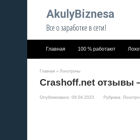
Перейти
AkulyBiznesa
к
контенту
Все о заработке в сети!
Главная
100 % работают
Лохо
Главная
»
Лохотроны
Crashoff.net отзывы 
Опубликовано:
09.04.2023
Рубрика:
Лохотр