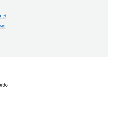
net
еме