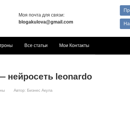
Пр
Моя почта для связи:
blogakulova@gmail.com
На
троны
Все статьи
Мои Контакты
— нейросеть leonardo
оны
Автор:
Бизнес Акула