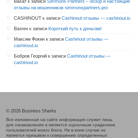
Вахат
к записи
Simmons Partners – обзор и настоящие
отзывы на мошенников simmonspartners.pro
CASHINOUT
к записи
Cashinout отзывы — cashinout.io
Вазген
к записи
Короткий путь к деньгам!
Максим Фокин
к записи
Cashinout отзывы —
cashinout.io
Бобров Георгий
к записи
Cashinout отзывы —
cashinout.io
© 2026 Business Sharks
Вся изложенная на сайте информация служит лишь
для ознакомления и является оценочным суждением
пользователей моего блога. Ни в коем случае не
является призывом к совершению определенных