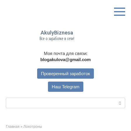
Перейти
к
контенту
AkulyBiznesa
Все о заработке в сети!
Моя почта для связи:
blogakulova@gmail.com
Проверенный заработок
Наш Telegram
Поиск:
Главная
»
Лохотроны