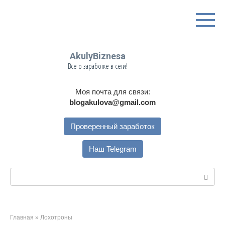
Перейти
к
контенту
AkulyBiznesa
Все о заработке в сети!
Моя почта для связи:
blogakulova@gmail.com
Проверенный заработок
Наш Telegram
Поиск:
Главная
»
Лохотроны