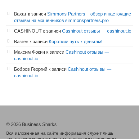
Вахат
к записи
Simmons Partners – обзор и настоящие
отзывы на мошенников simmonspartners.pro
CASHINOUT
к записи
Cashinout отзывы — cashinout.io
Вазген
к записи
Короткий путь к деньгам!
Максим Фокин
к записи
Cashinout отзывы —
cashinout.io
Бобров Георгий
к записи
Cashinout отзывы —
cashinout.io
© 2026 Business Sharks
Вся изложенная на сайте информация служит лишь
для ознакомления и является оценочным суждением