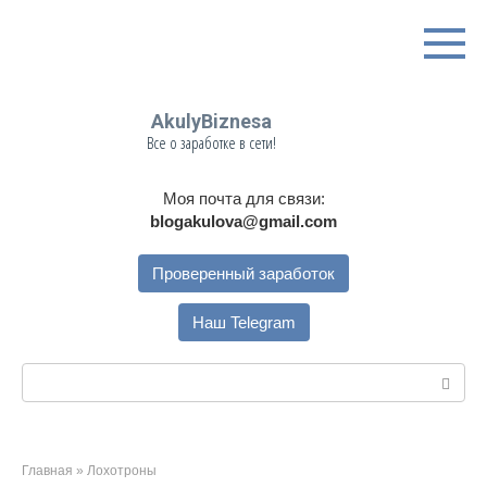
Перейти
к
контенту
AkulyBiznesa
Все о заработке в сети!
Моя почта для связи:
blogakulova@gmail.com
Проверенный заработок
Наш Telegram
Поиск:
Главная
»
Лохотроны