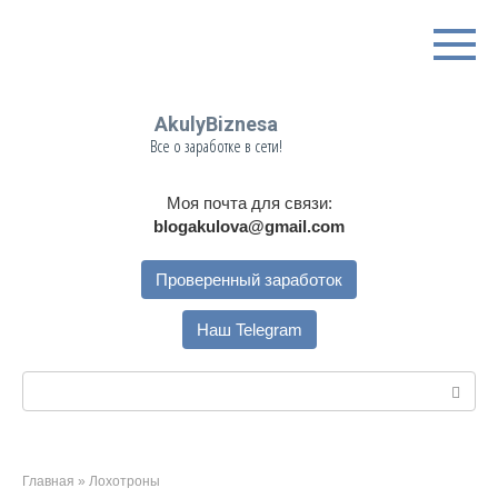
Перейти
к
контенту
AkulyBiznesa
Все о заработке в сети!
Моя почта для связи:
blogakulova@gmail.com
Проверенный заработок
Наш Telegram
Поиск:
Главная
»
Лохотроны