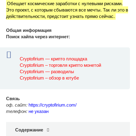
Обещает космические заработки с нулевыми рисками.
Это проект, с которым сбываются все мечты. Так ли это в
действительности, предстоит узнать прямо сейчас.
Общая информация
Поиск хайпа через интернет:
Cryptofirium — крипто площадка
Cryptofirium – торговля крипто монетой
Cryptofirium — разводилы
Cryptofirium – обзор в ютубе
Связь
оф. сайт:
https://cryptofirium.com/
телефон:
не указан
Содержание