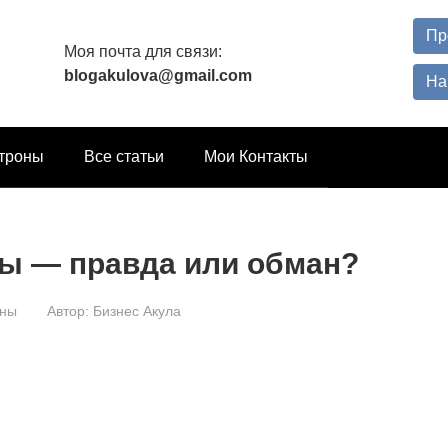
Пр
Моя почта для связи:
blogakulova@gmail.com
На
троны
Все статьи
Мои Контакты
вы — правда или обман?
оны
Автор:
Бизнес Акула