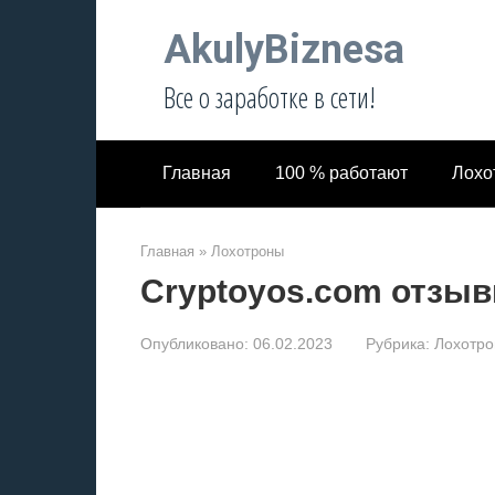
Перейти
AkulyBiznesa
к
контенту
Все о заработке в сети!
Главная
100 % работают
Лохо
Главная
»
Лохотроны
Cryptoyos.com отзы
Опубликовано:
06.02.2023
Рубрика:
Лохотр