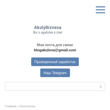
Перейти
к
контенту
AkulyBiznesa
Все о заработке в сети!
Моя почта для связи:
blogakulova@gmail.com
Проверенный заработок
Наш Telegram
Поиск:
Главная
»
Лохотроны