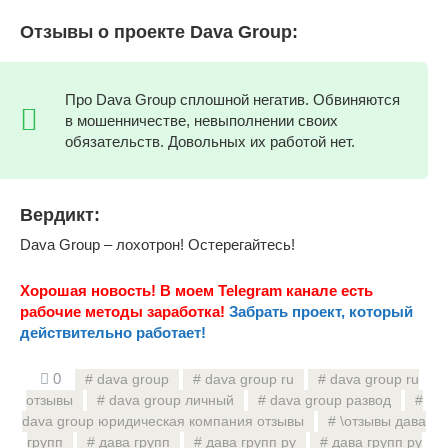
Отзывы о проекте Dava Group:
Про Dava Group сплошной негатив. Обвиняются
в мошенничестве, невыполнении своих
обязательств. Довольных их работой нет.
Вердикт:
Dava Group – лохотрон! Остерегайтесь!
Хорошая новость! В моем Telegram канале есть
рабочие методы заработка!
Забрать проект, который
действительно работает!
0
dava group
dava group ru
dava group ru
отзывы
dava group личный
dava group развод
dava group юридическая компания отзывы
\отзывы дава
групп
дава групп
дава групп ру
дава групп ру