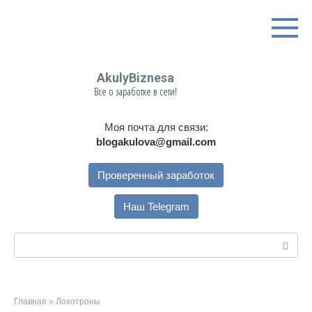
Перейти
к
контенту
AkulyBiznesa
Все о заработке в сети!
Моя почта для связи:
blogakulova@gmail.com
Проверенный заработок
Наш Telegram
Поиск:
Главная
»
Лохотроны