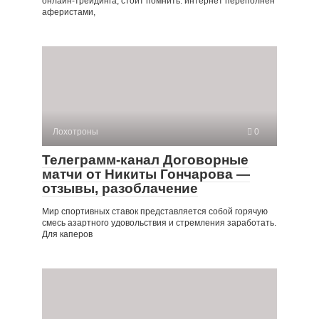
онлайн-трейдинга, стоит помнить: интернет переполнен
аферистами,
Лохотроны
0
Телеграмм-канал Договорные
матчи от Никиты Гончарова —
отзывы, разоблачение
Мир спортивных ставок представляется собой горячую
смесь азартного удовольствия и стремления заработать.
Для каперов