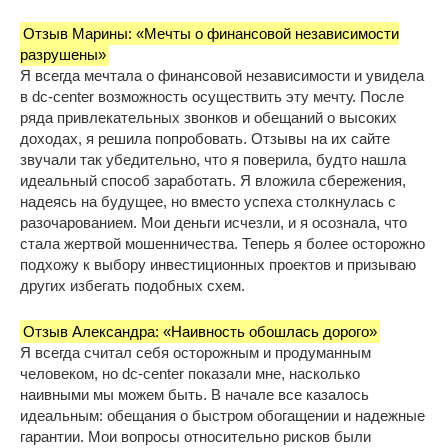
Отзыв Марины: «Мечты о финансовой независимости
разрушены»
Я всегда мечтала о финансовой независимости и увидела
в dc-center возможность осуществить эту мечту. После
ряда привлекательных звонков и обещаний о высоких
доходах, я решила попробовать. Отзывы на их сайте
звучали так убедительно, что я поверила, будто нашла
идеальный способ заработать. Я вложила сбережения,
надеясь на будущее, но вместо успеха столкнулась с
разочарованием. Мои деньги исчезли, и я осознала, что
стала жертвой мошенничества. Теперь я более осторожно
подхожу к выбору инвестиционных проектов и призываю
других избегать подобных схем.
Отзыв Александра: «Наивность обошлась дорого»
Я всегда считал себя осторожным и продуманным
человеком, но dc-center показали мне, насколько
наивными мы можем быть. В начале все казалось
идеальным: обещания о быстром обогащении и надежные
гарантии. Мои вопросы относительно рисков были