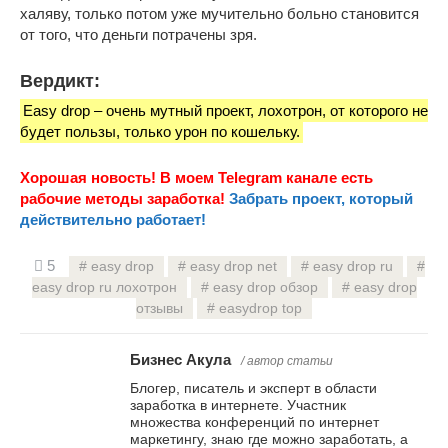
халяву, только потом уже мучительно больно становится
от того, что деньги потрачены зря.
Вердикт:
Easy drop – очень мутный проект, лохотрон, от которого не
будет пользы, только урон по кошельку.
Хорошая новость! В моем Telegram канале есть
рабочие методы заработка!
Забрать проект, который
действительно работает!
5
easy drop
easy drop net
easy drop ru
easy drop ru лохотрон
easy drop обзор
easy drop
отзывы
easydrop top
Бизнес Акула
/ автор статьи
Блогер, писатель и эксперт в области
заработка в интернете. Участник
множества конференций по интернет
маркетингу, знаю где можно заработать, а