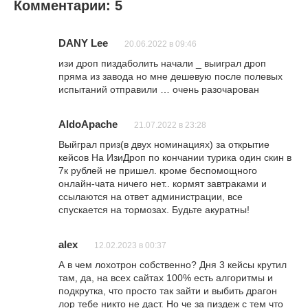
Комментарии: 5
DANY Lee
20.06.2022 в 09:46
изи дроп пиздаболить начали _ выиграл дроп
пряма из завода но мне дешевую после полевых
испытаний отправили … очень разочарован
AldoApache
21.07.2022 в 23:28
Выйграл приз(в двух номинациях) за открытие
кейсов На ИзиДроп по кончании турика один скин в
7к рублей не пришел. кроме беспомощного
онлайн-чата ничего нет.. кормят завтраками и
ссылаются на ответ администрации, все
спускается на тормозах. Будьте акуратны!
alex
12.02.2023 в 00:37
А в чем лохотрон собственно? Дня 3 кейсы крутил
там, да, на всех сайтах 100% есть алгоритмы и
подкрутка, что просто так зайти и выбить драгон
лор тебе никто не даст. Но че за пиздеж с тем что