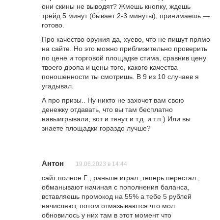
они скины не выводят? Жмешь кнопку, ждешь
трейд 5 минут (бывает 2-3 минуты), принимаешь —
готово.
Про качество оружия да, хуево, что не пишут прямо
на сайте. Но это можно приблизительно проверить
по цене и торговой площадке стима, сравнив цену
твоего дропа и цены того, какого качества
поношенности ты смотришь. В 9 из 10 случаев я
угадывал.
А про призы.. Ну никто не захочет вам свою
денежку отдавать, что вы там бесплатно
навыигрывали, вот и тянут и т.д. и т.п.) Или вы
знаете площадки гораздо лучше?
Антон
19.06.2023 в 14:44
сайт полное Г , раньше играл ,теперь перестал ,
обманывают начиная с пополнения баланса,
вставляешь промокод на 55% а тебе 5 рублей
начисляют, потом отмазываются что мол
обновилось у них там в этот момент что