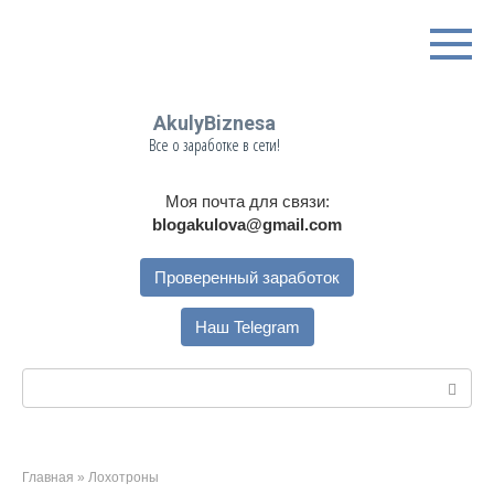
Перейти
к
контенту
AkulyBiznesa
Все о заработке в сети!
Моя почта для связи:
blogakulova@gmail.com
Проверенный заработок
Наш Telegram
Поиск:
Главная
»
Лохотроны