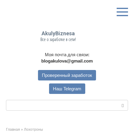
Перейти
к
контенту
AkulyBiznesa
Все о заработке в сети!
Моя почта для связи:
blogakulova@gmail.com
Проверенный заработок
Наш Telegram
Поиск:
Главная
»
Лохотроны