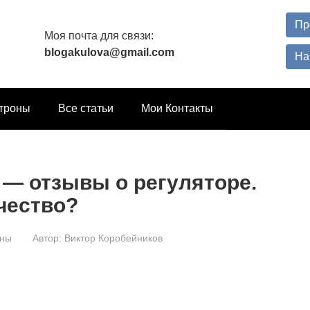
Пр
Моя почта для связи:
blogakulova@gmail.com
На
троны
Все статьи
Мои Контакты
n — отзывы о регуляторе.
чество?
оны
Автор:
Виктор Коробейников