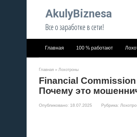
Перейти
AkulyBiznesa
к
контенту
Все о заработке в сети!
Главная
100 % работают
Лохо
Главная
»
Лохотроны
Financial Commissio
Почему это мошенни
Опубликовано:
18.07.2025
Рубрика:
Лохотр