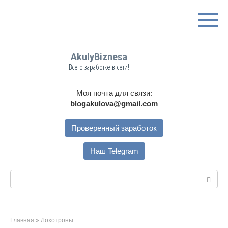
Перейти
к
контенту
AkulyBiznesa
Все о заработке в сети!
Моя почта для связи:
blogakulova@gmail.com
Проверенный заработок
Наш Telegram
Поиск:
Главная
»
Лохотроны