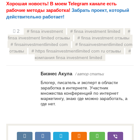
Хорошая новость! В моем Telegram канале есть
рабочие методы заработка!
Забрать проект, который
действительно работает!
2
finsa investment
finsa investment limited
finsa investment limited отзывы
finsa investment отзывы
finsainvestmentlimited com
finsainvestmentlimited com
отзывы
https finsainvestmentlimited com ru отзывы
компания finsa investment limited
Бизнес Акула
/ автор статьи
Блогер, писатель и эксперт в области
заработка в интернете. Участник
множества конференций по интернет
маркетингу, знаю где можно заработать, а
где нет.