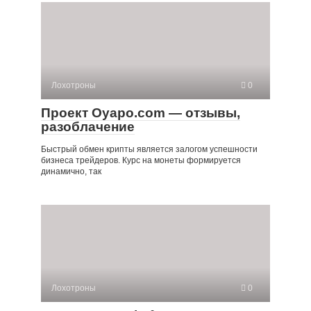
Лохотроны
0
Проект Oyapo.com — отзывы,
разоблачение
Быстрый обмен крипты является залогом успешности
бизнеса трейдеров. Курс на монеты формируется
динамично, так
Лохотроны
0