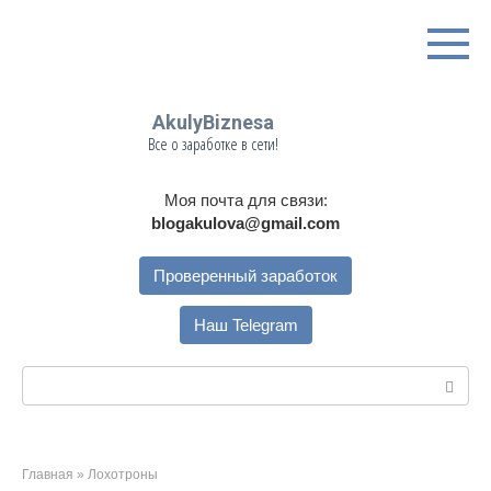
Перейти
к
контенту
AkulyBiznesa
Все о заработке в сети!
Моя почта для связи:
blogakulova@gmail.com
Проверенный заработок
Наш Telegram
Поиск:
Главная
»
Лохотроны