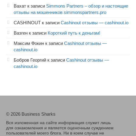
Вахат
к записи
Simmons Partners – обзор и настоящие
отзывы на мошенников simmonspartners.pro
CASHINOUT
к записи
Cashinout отзывы — cashinout.io
Вазген
к записи
Короткий путь к деньгам!
Максим Фокин
к записи
Cashinout отзывы —
cashinout.io
Бобров Георгий
к записи
Cashinout отзывы —
cashinout.io
© 2026 Business Sharks
Вся изложенная на сайте информация служит лишь
для ознакомления и является оценочным суждением
пользователей моего блога. Ни в коем случае не