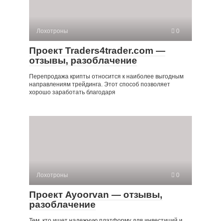
Лохотроны
0
Проект Traders4trader.com —
отзывы, разоблачение
Перепродажа крипты относится к наиболее выгодным
направлениям трейдинга. Этот способ позволяет
хорошо заработать благодаря
Лохотроны
0
Проект Ayoorvan — отзывы,
разоблачение
Тем, кто ищет надежную платформу для инвестиций и