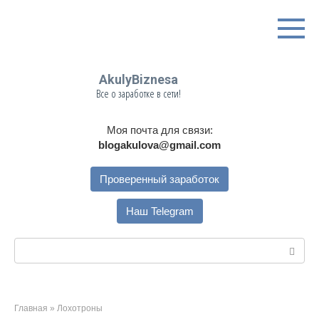
Перейти
к
контенту
AkulyBiznesa
Все о заработке в сети!
Моя почта для связи:
blogakulova@gmail.com
Проверенный заработок
Наш Telegram
Поиск:
Главная
»
Лохотроны