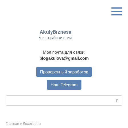
Перейти
к
контенту
AkulyBiznesa
Все о заработке в сети!
Моя почта для связи:
blogakulova@gmail.com
Проверенный заработок
Наш Telegram
Поиск:
Главная
»
Лохотроны