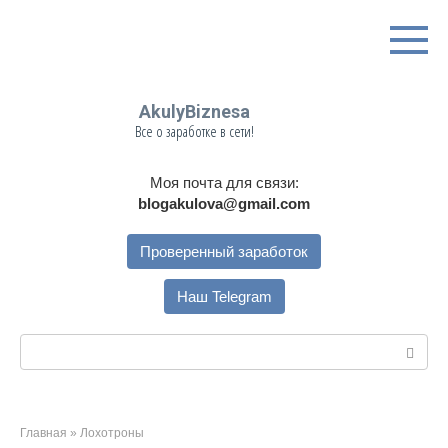
Перейти
к
контенту
AkulyBiznesa
Все о заработке в сети!
Моя почта для связи:
blogakulova@gmail.com
Проверенный заработок
Наш Telegram
Поиск:
Главная
»
Лохотроны