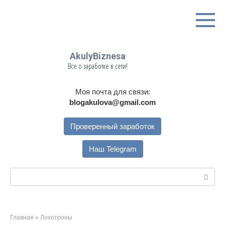
Перейти
к
контенту
AkulyBiznesa
Все о заработке в сети!
Моя почта для связи:
blogakulova@gmail.com
Проверенный заработок
Наш Telegram
Поиск:
Главная
»
Лохотроны