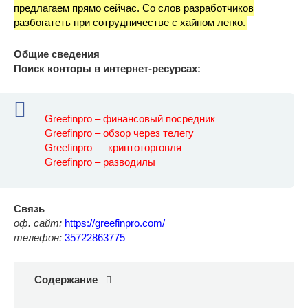
предлагаем прямо сейчас. Со слов разработчиков
разбогатеть при сотрудничестве с хайпом легко.
Общие сведения
Поиск конторы в интернет-ресурсах:
Greefinpro – финансовый посредник
Greefinpro – обзор через телегу
Greefinpro — криптоторговля
Greefinpro – разводилы
Связь
оф. сайт:
https://greefinpro.com/
телефон:
35722863775
Содержание