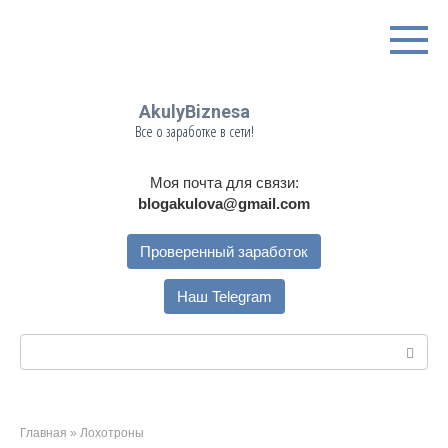
Перейти
к
контенту
AkulyBiznesa
Все о заработке в сети!
Моя почта для связи:
blogakulova@gmail.com
Проверенный заработок
Наш Telegram
Поиск:
Главная
»
Лохотроны