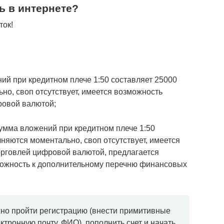
ь в интернете?
ток!
й при кредитном плече 1:50 составляет 25000
но, своп отсутствует, имеется возможность
ровой валютой;
умма вложений при кредитном плече 1:50
лняются моментально, своп отсутствует, имеется
орговлей цифровой валютой, предлагается
ожность к дополнительному перечню финансовых
жно пройти регистрацию (внести примитивные
ктронную почту, ФИО), пополнить счет и начать