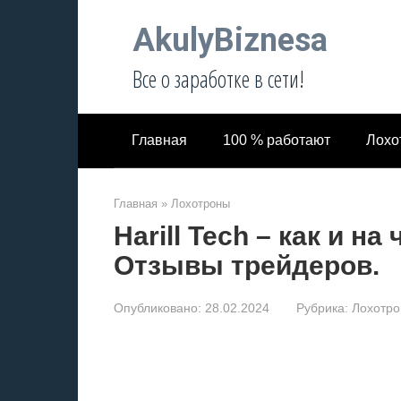
Перейти
AkulyBiznesa
к
контенту
Все о заработке в сети!
Главная
100 % работают
Лохо
Главная
»
Лохотроны
Harill Tech – как и н
Отзывы трейдеров.
Опубликовано:
28.02.2024
Рубрика:
Лохотр