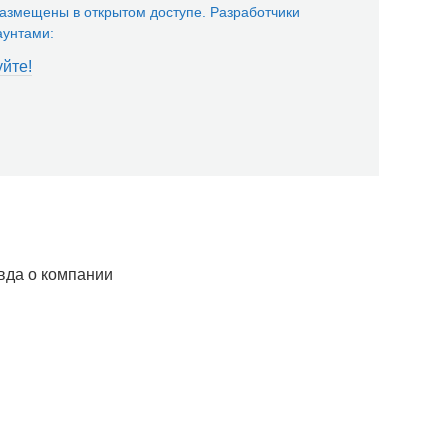
змещены в открытом доступе. Разработчики
аунтами:
йте!