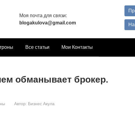
Пр
Моя почта для связи:
blogakulova@gmail.com
На
троны
Все статьи
Мои Контакты
а чем обманывает брокер.
оны
Автор:
Бизнес Акула