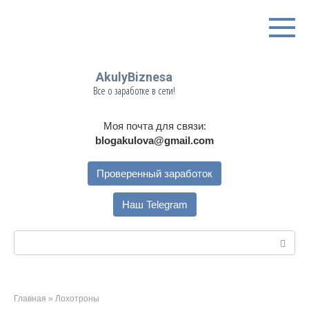
Перейти
к
контенту
AkulyBiznesa
Все о заработке в сети!
Моя почта для связи:
blogakulova@gmail.com
Проверенный заработок
Наш Telegram
Поиск:
Главная
»
Лохотроны