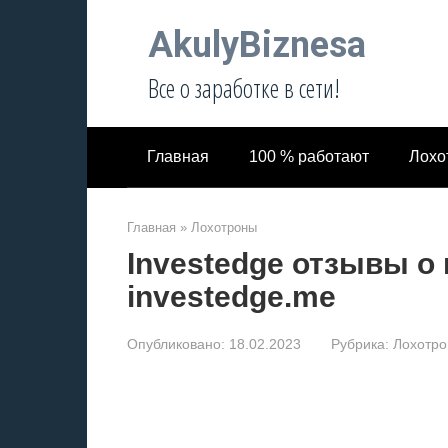
Перейти
AkulyBiznesa
к
контенту
Все о заработке в сети!
Главная
100 % работают
Лохо
Главная
»
Лохотроны
Investedge отзывы о
investedge.me
Опубликовано:
18.02.2023
Рубрика:
Лохотр