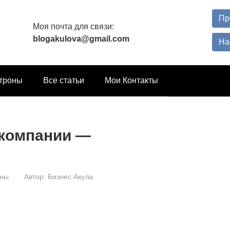
Пр
Моя почта для связи:
blogakulova@gmail.com
На
троны
Все статьи
Мои Контакты
 компании —
оны
Автор:
Бизнес Акула