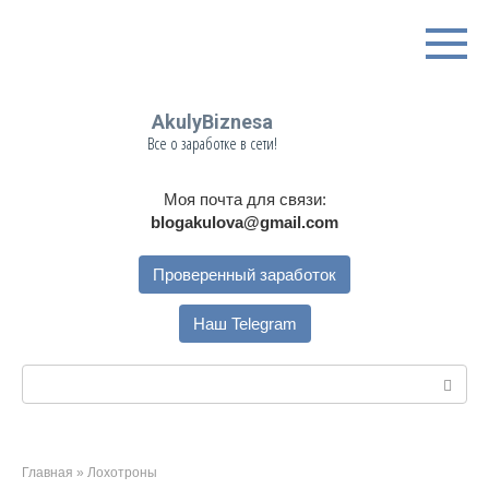
Перейти
к
контенту
AkulyBiznesa
Все о заработке в сети!
Моя почта для связи:
blogakulova@gmail.com
Проверенный заработок
Наш Telegram
Поиск:
Главная
»
Лохотроны