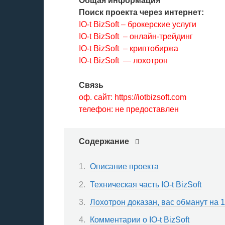
Общая информация
Поиск проекта через интернет:
IO-t BizSoft – брокерские услуги
IO-t BizSoft – онлайн-трейдинг
IO-t BizSoft – криптобиржа
IO-t BizSoft — лохотрон
Связь
оф. сайт: https://iotbizsoft.com
телефон: не предоставлен
Содержание
Описание проекта
Техническая часть IO-t BizSoft
Лохотрон доказан, вас обманут на 
Комментарии о IO-t BizSoft