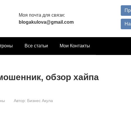
Пр
Моя почта для связи:
blogakulova@gmail.com
На
троны
Все статьи
Мои Контакты
р-мошенник, обзор хайпа
оны
Автор:
Бизнес Акула