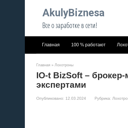
Перейти
AkulyBiznesa
к
контенту
Все о заработке в сети!
Главная
100 % работают
Лохо
Главная
»
Лохотроны
IO-t BizSoft – броке
экспертами
Опубликовано:
12.03.2024
Рубрика:
Лохотр