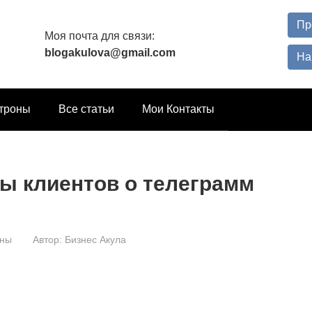
Пр
Моя почта для связи:
blogakulova@gmail.com
На
троны
Все статьи
Мои Контакты
ы клиентов о телеграмм
оны
Автор:
Бизнес Акула