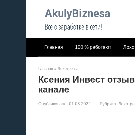
Перейти
AkulyBiznesa
к
контенту
Все о заработке в сети!
Главная
100 % работают
Лохо
Главная
»
Лохотроны
Ксения Инвест отзыв
канале
Опубликовано:
01.03.2022
Рубрика:
Лохотр