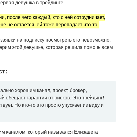
 первая девушка в трейдинге.
и, после чего каждый, кто с ней сотрудничает,
не не остаётся, ей тоже перепадает что-то.
я заявки на подписку посмотреть его невозможно.
верим этой девушке, которая решила помочь всем
ст:
ально хорошим канал, проект, брокер,
й обещает гарантии от рисков. Это трейдинг!
вует. Но кто-то это просто упускает из виду и
им каналом, который назывался Елизавета