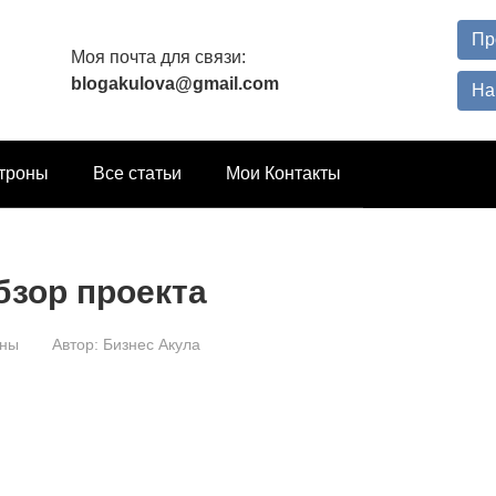
Пр
Моя почта для связи:
blogakulova@gmail.com
На
троны
Все статьи
Мои Контакты
бзор проекта
оны
Автор:
Бизнес Акула