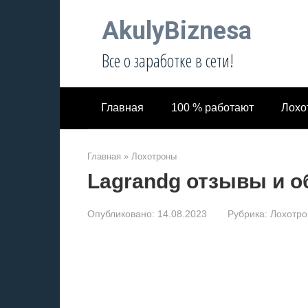
Перейти
AkulyBiznesa
к
контенту
Все о заработке в сети!
Главная
100 % работают
Лохо
Главная
»
Лохотроны
Lagrandg отзывы и о
Опубликовано:
14.08.2023
Рубрика:
Лохотр