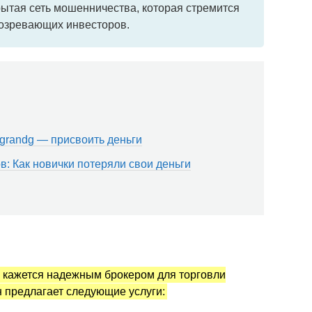
рытая сеть мошенничества, которая стремится
дозревающих инвесторов.
grandg — присвоить деньги
: Как новички потеряли свои деньги
 кажется надежным брокером для торговли
н предлагает следующие услуги: