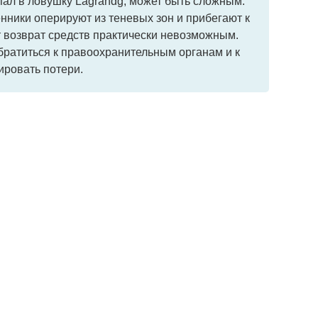
опал в ловушку Lagrandg, может быть сложным.
ники оперируют из теневых зон и прибегают к
 возврат средств практически невозможным.
ратиться к правоохранительным органам и к
ировать потери.