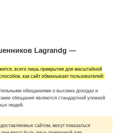
шенников Lagrandg —
жется, всего лишь прикрытие для масштабной
способов, как сайт обманывает пользователей:
ательными обещаниями о высоких доходах и
такие обещания являются стандартной уловкой
вых людей.
едоставляемые сайтом, могут показаться
 они могут быть лишь приманкой для