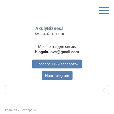
Перейти
к
контенту
AkulyBiznesa
Все о заработке в сети!
Моя почта для связи:
blogakulova@gmail.com
Проверенный заработок
Наш Telegram
Поиск:
Главная
»
Лохотроны