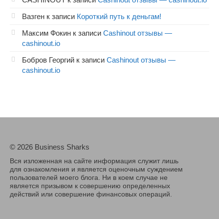
Вазген
к записи
Короткий путь к деньгам!
Максим Фокин
к записи
Cashinout отзывы —
cashinout.io
Бобров Георгий
к записи
Cashinout отзывы —
cashinout.io
© 2026 Business Sharks
Вся изложенная на сайте информация служит лишь
для ознакомления и является оценочным суждением
пользователей моего блога. Ни в коем случае не
является призывом к совершению определенных
действий или совершение финансовых операций.