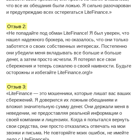
что все их обещания были ложью. Я сильно разочарован
и предупреждаю всех остерегаться LiteFinance.»
Отзыв 2:
«Не попадайте под обман LiteFinance! Я был уверен, что
нашел надежного брокера, но оказалось, что они только
заботятся о своих собственных интересах. Постепенно
они убедили меня вкладывать все больше и больше
денег, а затем просто исчезли. Я потерял все свои
сбережения и теперь сожалею о своей наивности. Будьте
осторожны и избегайте LiteFinance.org!»
Отзыв 3:
«LiteFinance — это мошенники, которые лишат вас ваших
сбережений. Я доверился их ложным обещаниям и
вложил значительную сумму денег. Они держали меня в
неведении, не предоставляя реальной информации о
своей компании и лицензиях. Когда я попытался вернуть
свои средства, они просто отказались отвечать на мои
звонки и письма. Не повторяйте моих ошибок, не имейте
дело с LiteFinance!»