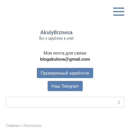
Перейти
к
контенту
AkulyBiznesa
Все о заработке в сети!
Моя почта для связи:
blogakulova@gmail.com
Проверенный заработок
Наш Telegram
Поиск:
Главная
»
Лохотроны