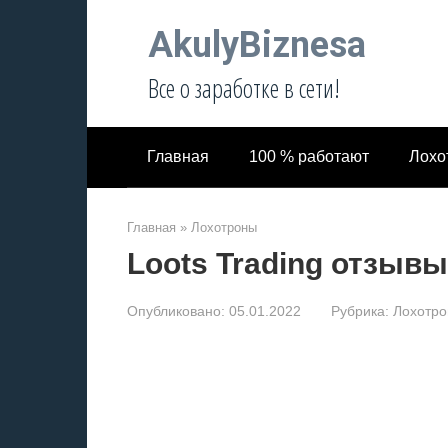
Перейти
AkulyBiznesa
к
контенту
Все о заработке в сети!
Главная
100 % работают
Лохо
Главная
»
Лохотроны
Loots Trading отзывы
Опубликовано:
05.01.2022
Рубрика:
Лохотр