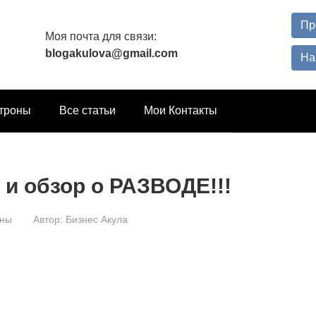
Пр
Моя почта для связи:
blogakulova@gmail.com
На
троны
Все статьи
Мои Контакты
 и обзор о РАЗВОДЕ!!!
оны
Автор:
Бизнес Акула