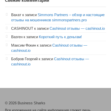
Свежие комментарии
Вахат
к записи
Simmons Partners – обзор и настоящие
отзывы на мошенников simmonspartners.pro
CASHINOUT
к записи
Cashinout отзывы — cashinout.io
Вазген
к записи
Короткий путь к деньгам!
Максим Фокин
к записи
Cashinout отзывы —
cashinout.io
Бобров Георгий
к записи
Cashinout отзывы —
cashinout.io
© 2026 Business Sharks
Вся изложенная на сайте информация служит лишь