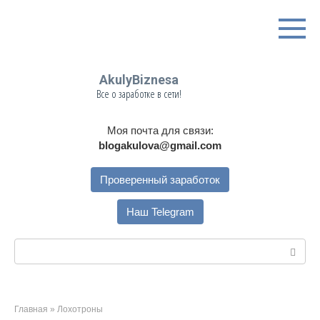
Перейти
к
контенту
AkulyBiznesa
Все о заработке в сети!
Моя почта для связи:
blogakulova@gmail.com
Проверенный заработок
Наш Telegram
Поиск:
Главная
»
Лохотроны