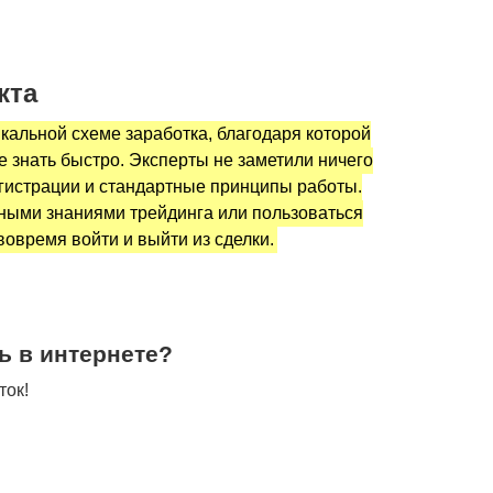
кта
кальной схеме заработка, благодаря которой
 знать быстро. Эксперты не заметили ничего
егистрации и стандартные принципы работы.
ными знаниями трейдинга или пользоваться
овремя войти и выйти из сделки.
ь в интернете?
ток!