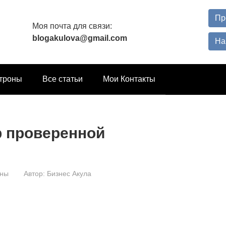
Пр
Моя почта для связи:
blogakulova@gmail.com
На
троны
Все статьи
Мои Контакты
 проверенной
оны
Автор:
Бизнес Акула