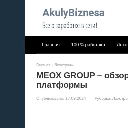
Перейти
AkulyBiznesa
к
контенту
Все о заработке в сети!
Главная
100 % работают
Лохо
Главная
»
Лохотроны
MEOX GROUP – обзор
платформы
Опубликовано:
17.09.2024
Рубрика:
Лохотр