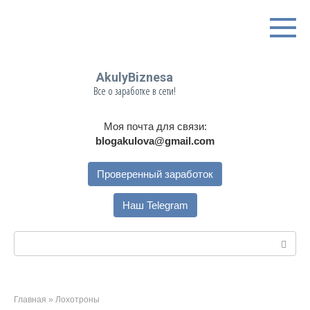
Перейти
к
контенту
AkulyBiznesa
Все о заработке в сети!
Моя почта для связи:
blogakulova@gmail.com
Проверенный заработок
Наш Telegram
Поиск:
Главная
»
Лохотроны