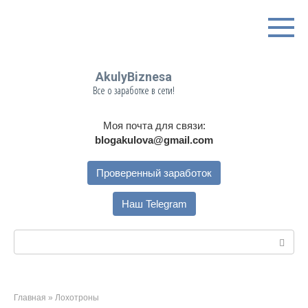
Перейти
к
контенту
AkulyBiznesa
Все о заработке в сети!
Моя почта для связи:
blogakulova@gmail.com
Проверенный заработок
Наш Telegram
Поиск:
Главная
»
Лохотроны