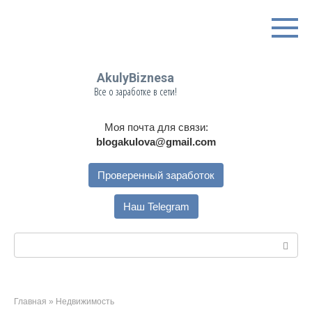
Перейти
к
контенту
AkulyBiznesa
Все о заработке в сети!
Моя почта для связи:
blogakulova@gmail.com
Проверенный заработок
Наш Telegram
Поиск:
Главная
»
Недвижимость