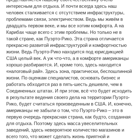
интересным для отдыха. И почти всегда здесь наш
человек сталкивается с отсутствием инфраструктуры,
проблемами связи, электричеством. Ведь мы живём в
двадцать первом веке, и мы все хотим комфорта. А на
Карибах чаще всего с этим проблемы. Но только не в
такой стране, как Пуэрто-Рико. Эта страна отличается
прекрасно развитой инфраструктурой и комфортностью
жизни. Ведь Пуэрто-Рико находится под юрисдикцией
США целый век. А уж что-что, а в комфорте американцы
хорошо разбираются. И, кроме того, здесь находится
«налоговый рай». Здесь зона, практически, беспошлинной
жизни. По оценкам специалистов, основать бизнес и
работать обходится раз в пять-шесть дешевле, чем в
Соединенных штатах. И при этом, всё что будет исходить
в результате ведения своего дела на территории Пуэрто-
Рико, будет считаться произведенным в США. И, конечно,
американцы не забыли о том, что Пуэрто-Рико – это в
первую очередь прекрасная страна, как будто, созданная
для отдыха. Поэтому здесь масса увеселительных
заведений, здесь невероятное количество магазинов и
всего того, что может сделать жизнь приятной и