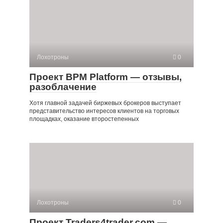
Лохотроны
0
Проект BPM Platform — отзывы,
разоблачение
Хотя главной задачей биржевых брокеров выступает
представительство интересов клиентов на торговых
площадках, оказание второстепенных
Лохотроны
0
Проект Traders4trader.com —