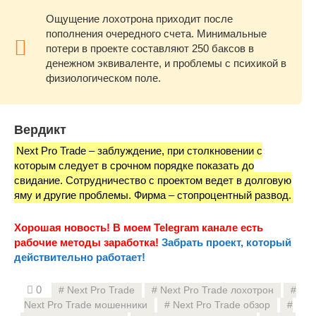
Ощущение лохотрона приходит после
пополнения очередного счета. Минимальные
потери в проекте составляют 250 баксов в
денежном эквиваленте, и проблемы с психикой в
физиологическом поле.
Вердикт
Next Pro Trade – заблуждение, при столкновении с
которым следует в срочном порядке показать до
свидание. Сотрудничество с проектом ведет в долговую
яму и другие проблемы. Фирма – стопроцентный развод.
Хорошая новость! В моем Telegram канале есть
рабочие методы заработка!
Забрать проект, который
действительно работает!
0
Next Pro Trade
Next Pro Trade лохотрон
Next Pro Trade мошенники
Next Pro Trade обзор