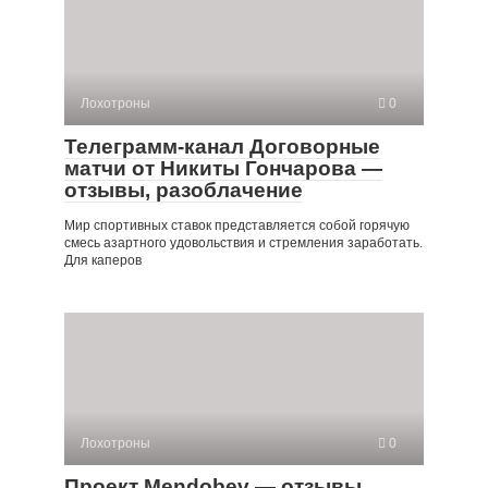
Лохотроны
0
Телеграмм-канал Договорные
матчи от Никиты Гончарова —
отзывы, разоблачение
Мир спортивных ставок представляется собой горячую
смесь азартного удовольствия и стремления заработать.
Для каперов
Лохотроны
0
Проект Mendobev — отзывы,