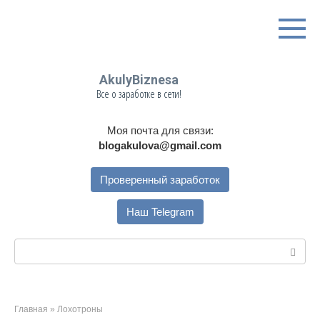
Перейти
к
контенту
AkulyBiznesa
Все о заработке в сети!
Моя почта для связи:
blogakulova@gmail.com
Проверенный заработок
Наш Telegram
Поиск:
Главная
»
Лохотроны