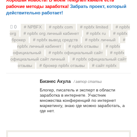
рабочие методы заработка!
Забрать проект, который
действительно работает!
0
NPBFX
npbfx com
npbfx limited
npbfx
org
npbfx org личный кабинет
npbfx ru
npbfx
брокер
npbfx вывод средств
npbfx личный
npbfx личный кабинет
npbfx отзывы
npbfx
официальный
npbfx официальный сайт
npbfx
официальный сайт личный
npbfx официальный сайт
отзывы
брокер npbfx отзывы
сайт npbfx
Бизнес Акула
/ автор статьи
Блогер, писатель и эксперт в области
заработка в интернете. Участник
множества конференций по интернет
маркетингу, знаю где можно заработать, а
где нет.