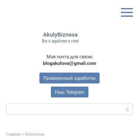
Перейти
к
контенту
AkulyBiznesa
Все о заработке в сети!
Моя почта для связи:
blogakulova@gmail.com
Проверенный заработок
Наш Telegram
Поиск:
Главная
»
Лохотроны