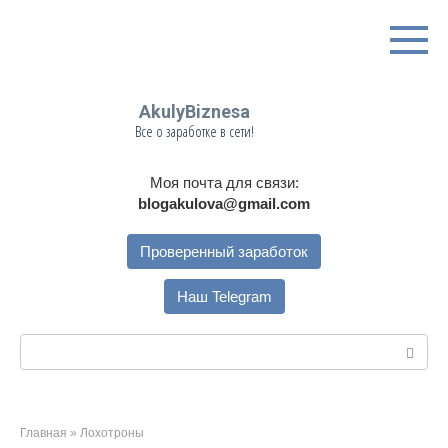
Перейти
к
контенту
AkulyBiznesa
Все о заработке в сети!
Моя почта для связи:
blogakulova@gmail.com
Проверенный заработок
Наш Telegram
Поиск:
Главная
»
Лохотроны