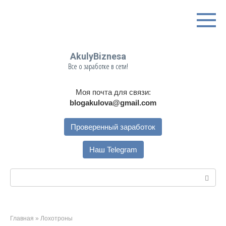
Перейти
к
контенту
AkulyBiznesa
Все о заработке в сети!
Моя почта для связи:
blogakulova@gmail.com
Проверенный заработок
Наш Telegram
Поиск:
Главная
»
Лохотроны