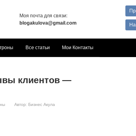
Пр
Моя почта для связи:
blogakulova@gmail.com
На
троны
Все статьи
Мои Контакты
ывы клиентов —
оны
Автор:
Бизнес Акула