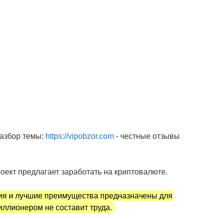
разбор темы:
https://vipobzor.com
- честные отзывы
оект предлагает заработать на криптовалюте.
ия и лучшие преимущества предназначены для
иллионером не составит труда.