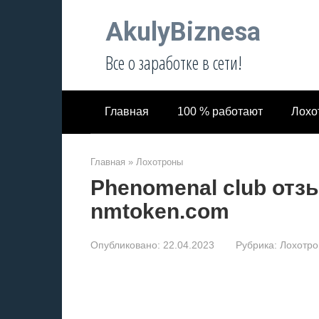
Перейти
AkulyBiznesa
к
контенту
Все о заработке в сети!
Главная
100 % работают
Лохо
Главная
»
Лохотроны
Phenomenal club отз
nmtoken.com
Опубликовано:
22.04.2023
Рубрика:
Лохотр