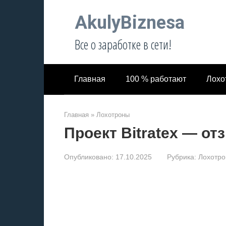
Перейти
AkulyBiznesa
к
контенту
Все о заработке в сети!
Главная
100 % работают
Лохо
Главная
»
Лохотроны
Проект Bitratex — о
Опубликовано:
17.10.2025
Рубрика:
Лохотр