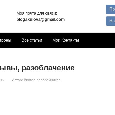
Пр
Моя почта для связи:
blogakulova@gmail.com
На
троны
Все статьи
Мои Контакты
тзывы, разоблачение
оны
Автор:
Виктор Коробейников